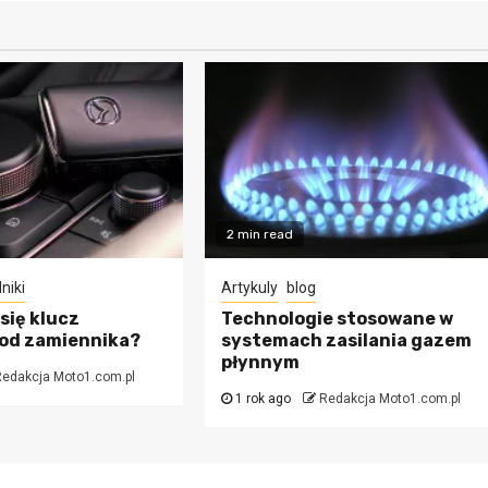
2 min read
niki
Artykuly
blog
się klucz
Technologie stosowane w
 od zamiennika?
systemach zasilania gazem
płynnym
edakcja Moto1.com.pl
1 rok ago
Redakcja Moto1.com.pl