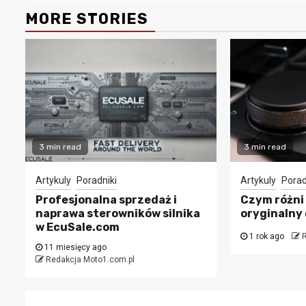
MORE STORIES
3 min read
3 min read
Artykuly
Poradniki
Artykuly
Porad
Profesjonalna sprzedaż i
Czym różni 
naprawa sterowników silnika
oryginalny
w EcuSale.com
1 rok ago
R
11 miesięcy ago
Redakcja Moto1.com.pl