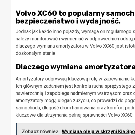
Volvo XC60 to popularny samochó
bezpieczeństwo i wydajność.
Jednak jak każde inne pojazdy, wymaga on regularnego 
należy monitorować i wymieniać w odpowiednich odstępa
dlaczego wymiana amortyzatora w Volvo XC60 jest istotn
doskonałym stanie.
Dlaczego wymiana amortyzatora
Amortyzatory odgrywają kluczową rolę w zapewnianiu kom
Ich głównym zadaniem jest kontrola ruchu sprężystego z
nawierzchnią i zapobiega nadmiernym wstrząsom oraz dr
amortyzatory mogą ulegać zużyciu, co prowadzi do pogor
samochodu, długość drogi hamowania oraz komfort podró
kluczowe dla utrzymania pełnej sprawności Volvo XC60.
Zobacz również
Wymiana oleju w skrzyni Kia Sp