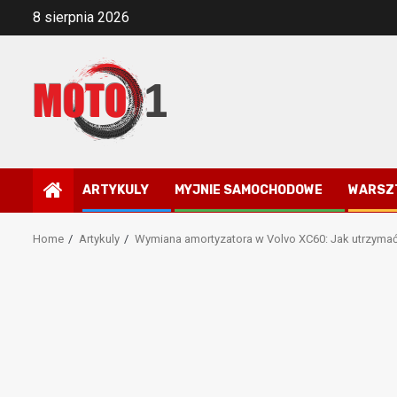
Skip
8 sierpnia 2026
to
content
ARTYKULY
MYJNIE SAMOCHODOWE
WARSZ
Home
Artykuly
Wymiana amortyzatora w Volvo XC60: Jak utrzyma