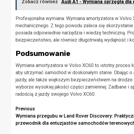
Zobacz również
Audi A1 - Wymiana sprzęgła dla 
Profesjonalna wymiana: Wymiana amortyzatora w Volvo
mechanicznego. Z tego powodu zaleca się skorzystanie
posiada odpowiednie narzędzia i wiedzę techniczną. Pr
bezpieczeństwo, ale również długotrwałą wydajność i ko
Podsumowanie
Wymiana amortyzatora w Volvo XC60 to istotny proces k
aby utrzymać samochód w doskonałym stanie. Dbając o 
jazdy, ale także większym bezpieczeństwem na drodze. P
wyborze wysokiej jakości części zamiennej. Zadbane i s
radością z jazdy swojego Volvo XC60.
Continue
Previous
Wymiana przegubu w Land Rover Discovery: Praktycz
Reading
przewodnik dla entuzjastów samochodów terenowyc