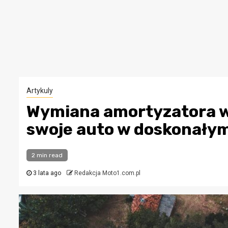
Artykuly
Wymiana amortyzatora w
swoje auto w doskonałym
2 min read
3 lata ago
Redakcja Moto1.com.pl