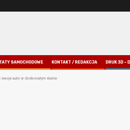
TATY SAMOCHODOWE
KONTAKT / REDAKCJA
DRUK 3D –
ć swoje auto w doskonałym stanie