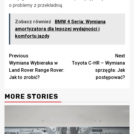
o problemy z przekładnią.
Zobacz również
BMW 4 Seria: Wymiana
amortyzatora dla lepszej wydajności i
komfortu jazdy
Continue
Previous
Next
Wymiana Wybieraka w
Toyota C-HR – Wymiana
Reading
Land Rover Range Rover:
sprzęgła: Jak
Jak to zrobić?
postępować?
MORE STORIES