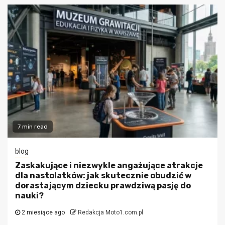
7 min read
blog
Zaskakujące i niezwykle angażujące atrakcje
dla nastolatków: jak skutecznie obudzić w
dorastającym dziecku prawdziwą pasję do
nauki?
2 miesiące ago
Redakcja Moto1.com.pl