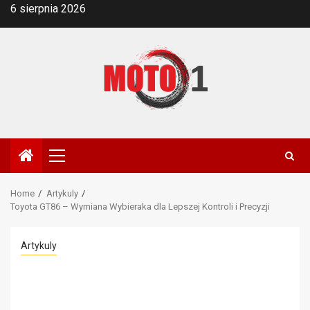
Skip
6 sierpnia 2026
to
content
Primary
Menu
Home
Artykuly
Toyota GT86 – Wymiana Wybieraka dla Lepszej Kontroli i Precyzji
Artykuly