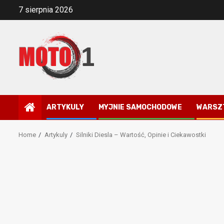
Skip
7 sierpnia 2026
to
content
ARTYKULY
MYJNIE SAMOCHODOWE
WARSZ
Home
Artykuly
Silniki Diesla – Wartość, Opinie i Ciekawostki