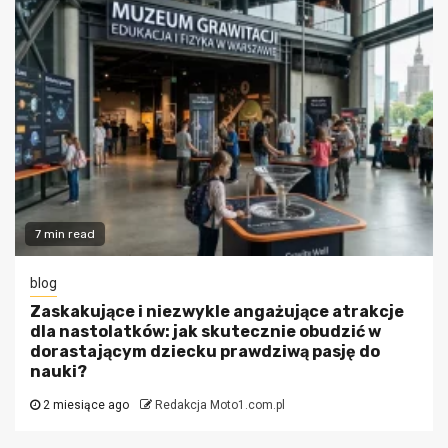
7 min read
blog
Zaskakujące i niezwykle angażujące atrakcje
dla nastolatków: jak skutecznie obudzić w
dorastającym dziecku prawdziwą pasję do
nauki?
2 miesiące ago
Redakcja Moto1.com.pl