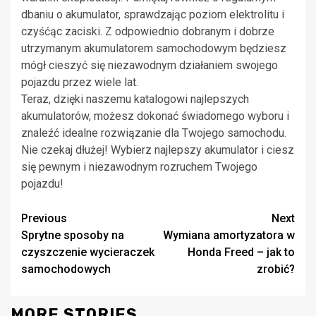
dbaniu o akumulator, sprawdzając poziom elektrolitu i
czyśćąc zaciski. Z odpowiednio dobranym i dobrze
utrzymanym akumulatorem samochodowym będziesz
mógł cieszyć się niezawodnym działaniem swojego
pojazdu przez wiele lat.
Teraz, dzięki naszemu katalogowi najlepszych
akumulatorów, możesz dokonać świadomego wyboru i
znaleźć idealne rozwiązanie dla Twojego samochodu.
Nie czekaj dłużej! Wybierz najlepszy akumulator i ciesz
się pewnym i niezawodnym rozruchem Twojego
pojazdu!
Continue
Previous
Next
Sprytne sposoby na
Wymiana amortyzatora w
Reading
czyszczenie wycieraczek
Honda Freed – jak to
samochodowych
zrobić?
MORE STORIES