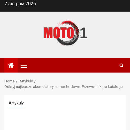
Skip
7 sierpnia 2026
to
content
Primary
Menu
Home
Artykuly
Odkryj najlepsze akumulatory samochodowe: Przewodnik po katalogu
Artykuly