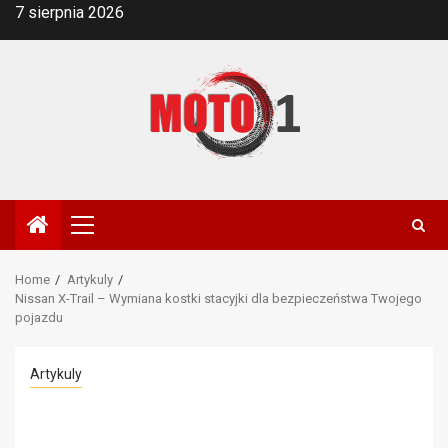
Skip
7 sierpnia 2026
to
content
Primary
Menu
Home
Artykuly
Nissan X-Trail – Wymiana kostki stacyjki dla bezpieczeństwa Twojego
pojazdu
Artykuly