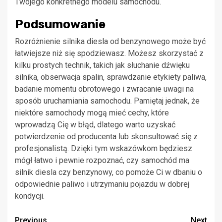
Twojego konkretnego modelu samochodu.
Podsumowanie
Rozróżnienie silnika diesla od benzynowego może być
łatwiejsze niż się spodziewasz. Możesz skorzystać z
kilku prostych technik, takich jak słuchanie dźwięku
silnika, obserwacja spalin, sprawdzanie etykiety paliwa,
badanie momentu obrotowego i zwracanie uwagi na
sposób uruchamiania samochodu. Pamiętaj jednak, że
niektóre samochody mogą mieć cechy, które
wprowadzą Cię w błąd, dlatego warto uzyskać
potwierdzenie od producenta lub skonsultować się z
profesjonalistą. Dzięki tym wskazówkom będziesz
mógł łatwo i pewnie rozpoznać, czy samochód ma
silnik diesla czy benzynowy, co pomoże Ci w dbaniu o
odpowiednie paliwo i utrzymaniu pojazdu w dobrej
kondycji.
Continue
Previous
Next