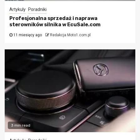
Artykuly
Poradniki
Profesjonalna sprzedaż i naprawa
sterowników silnika w EcuSale.com
11 miesięcy ago
Redakcja Moto1.com.pl
3 min read