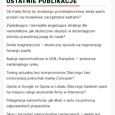
OSTATNIE PUBLIKACJE
Od małej firmy do średniego przedsiębiorstwa. kiedy warto
przejść na modułowe zarządzanie kadrami?
Zaskakujące i niezwykle angażujące atrakcje dla
nastolatków: jak skutecznie obudzić w dorastającym
dziecku prawdziwą pasję do nauki?
Derka magnetyczna – skuteczny sposób na regenerację
twojego pupila
Aukcje samochodowe w USA i Kanadzie — anatomia
zamkniętego rynku
Tuning wizualny bez kompromisów. Dlaczego fani
motoryzacji pokochali markę Concaver?
Opinia w Google vs Opinia w Lokalu. Dlaczego badanie opinii
na miejscu ratuje wizerunek firmy w Internecie?
Pielęgnacja samochodu: jak dbać o auto za pomocą
odpowiednich preparatów
Skup i sprzedaż samochodów ciężarowych – giełda aut