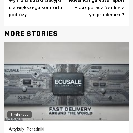
Wymiana kostki stacyjki
Rover Range Rover Sport
dla większego komfortu
– Jak poradzić sobie z
podróży
tym problemem?
MORE STORIES
3 min read
Artykuly
Poradniki