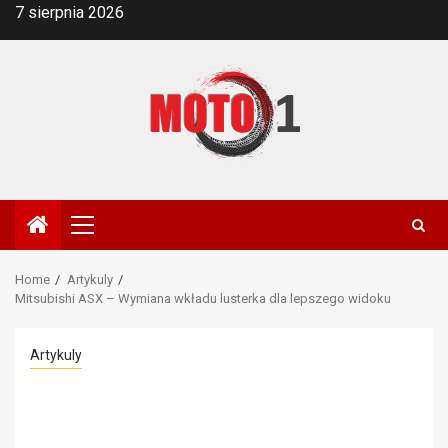
Skip
7 sierpnia 2026
to
content
Primary
Menu
Home
Artykuly
Mitsubishi ASX – Wymiana wkładu lusterka dla lepszego widoku
Artykuly