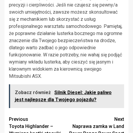
precyzji i cierpliwości. Jeśli nie czujesz się pewny/a
swoich umiejętności, zawsze możesz skonsultować
się z mechanikiem lub skorzystać z usług
profesjonalnego warsztatu samochodowego. Pamiętaj,
że poprawne działanie lusterka bocznego ma ogromne
znaczenie dla Twojego bezpieczeństwa na drodze,
dlatego warto zadbać o jego odpowiednie
funkcjonowanie. W razie potrzeby, nie wahaj się podjąć
wymiany wkładu lusterka, aby cieszyć się jasnym i
klarownym widokiem za kierownicą swojego
Mitsubishi ASX.
Zobacz również
Silnik Diesel: Jakie paliwo
jest najlepsze dla Twojego pojazdu?
Continue
Previous
Next
Toyota Highlander –
Naprawa zamka w Land
Reading