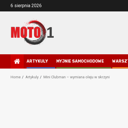
Skip
6 sierpnia 2026
to
content
ARTYKULY
MYJNIE SAMOCHODOWE
WARSZ
Home
Artykuly
Mini Clubman – wymiana oleju w skrzyni