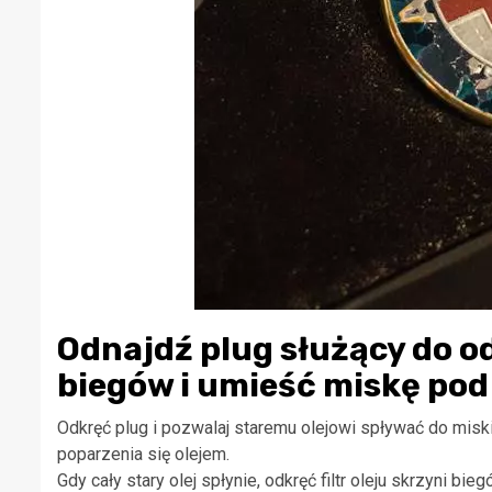
Odnajdź plug służący do o
biegów i umieść miskę pod
Odkręć plug i pozwalaj staremu olejowi spływać do miski
poparzenia się olejem.
Gdy cały stary olej spłynie, odkręć filtr oleju skrzyni bi