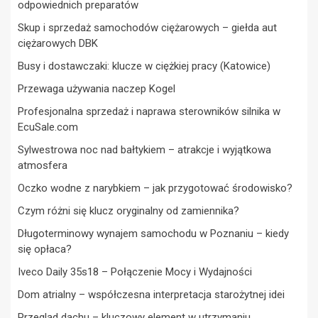
odpowiednich preparatów
Skup i sprzedaż samochodów ciężarowych – giełda aut
ciężarowych DBK
Busy i dostawczaki: klucze w ciężkiej pracy (Katowice)
Przewaga używania naczep Kogel
Profesjonalna sprzedaż i naprawa sterowników silnika w
EcuSale.com
Sylwestrowa noc nad bałtykiem – atrakcje i wyjątkowa
atmosfera
Oczko wodne z narybkiem – jak przygotować środowisko?
Czym różni się klucz oryginalny od zamiennika?
Długoterminowy wynajem samochodu w Poznaniu – kiedy
się opłaca?
Iveco Daily 35s18 – Połączenie Mocy i Wydajności
Dom atrialny – współczesna interpretacja starożytnej idei
Przegląd dachu – kluczowy element w utrzymaniu