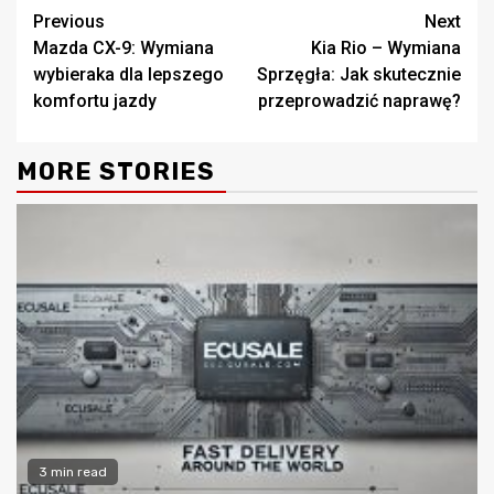
Continue
Previous
Next
Mazda CX-9: Wymiana
Kia Rio – Wymiana
Reading
wybieraka dla lepszego
Sprzęgła: Jak skutecznie
komfortu jazdy
przeprowadzić naprawę?
MORE STORIES
3 min read