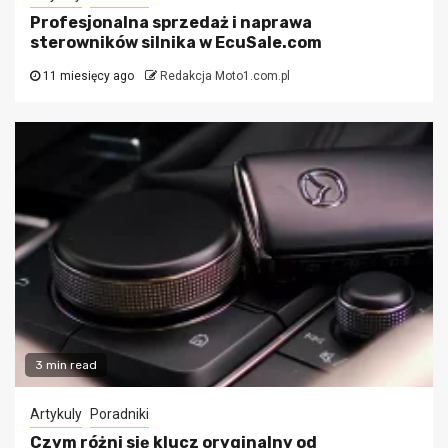
Profesjonalna sprzedaż i naprawa
sterowników silnika w EcuSale.com
11 miesięcy ago
Redakcja Moto1.com.pl
3 min read
Artykuly
Poradniki
Czym różni się klucz oryginalny od