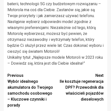
baterii, technologii 5G czy budżetowym rozwiązaniu –
Motorola ma coś dla Ciebie. Zastanów się, jakie są
Twoje priorytety i jak zamierzasz używać telefonu.
Następnie wybierz odpowiedni model zgodnie z
własnymi preferencjami. Niezależnie od tego, którą
Motorolę wybierzesz, możesz być pewien, że
otrzymasz niezawodny i wytrzymały telefon, który
będzie Ci służył przez wiele lat. Czas dokonać wyboru i
cieszyć się światem Motoroli!
Unikalny tytuł: „Najlepsze modele Motoroli w 2023 roku
– Dowiedz się, która jest dla Ciebie idealna!”
Continue
Previous
Next
Wybór idealnego
Ile kosztuje regeneracja
Reading
akumulatora do Twojego
DPF? Przewodnik dla
samochodu osobowego
właścicieli pojazdów
– Kluczowe czynniki i
dieselowych
porady