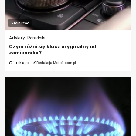
3 min read
Artykuly
Poradniki
Czym różni się klucz oryginalny od
zamiennika?
1 rok ago
Redakcja Moto1.com.pl