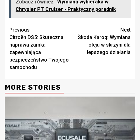
Zobacz również
Wymiana wybieraka w
Chrysler PT Cruiser - Praktyczny poradnik
Continue
Previous
Next
Citroën DS5: Skuteczna
Škoda Karoq: Wymiana
Reading
naprawa zamka
oleju w skrzyni dla
zapewniająca
lepszego działania
bezpieczeństwo Twojego
samochodu
MORE STORIES