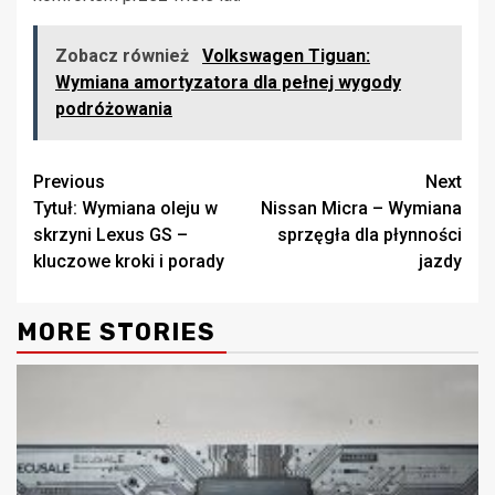
Zobacz również
Volkswagen Tiguan:
Wymiana amortyzatora dla pełnej wygody
podróżowania
Continue
Previous
Next
Tytuł: Wymiana oleju w
Nissan Micra – Wymiana
Reading
skrzyni Lexus GS –
sprzęgła dla płynności
kluczowe kroki i porady
jazdy
MORE STORIES