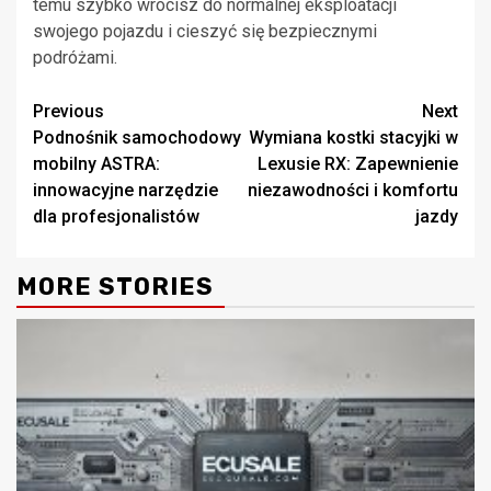
temu szybko wrócisz do normalnej eksploatacji
swojego pojazdu i cieszyć się bezpiecznymi
podróżami.
Continue
Previous
Next
Podnośnik samochodowy
Wymiana kostki stacyjki w
Reading
mobilny ASTRA:
Lexusie RX: Zapewnienie
innowacyjne narzędzie
niezawodności i komfortu
dla profesjonalistów
jazdy
MORE STORIES