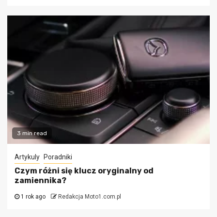
3 min read
Artykuly
Poradniki
Czym różni się klucz oryginalny od
zamiennika?
1 rok ago
Redakcja Moto1.com.pl