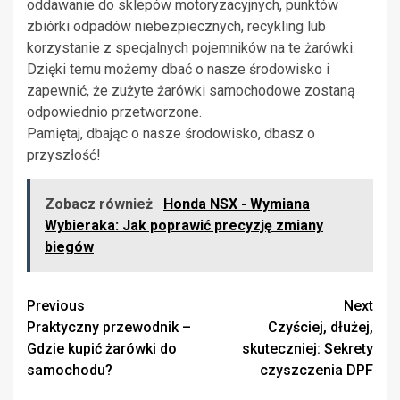
oddawanie do sklepów motoryzacyjnych, punktów
zbiórki odpadów niebezpiecznych, recykling lub
korzystanie z specjalnych pojemników na te żarówki.
Dzięki temu możemy dbać o nasze środowisko i
zapewnić, że zużyte żarówki samochodowe zostaną
odpowiednio przetworzone.
Pamiętaj, dbając o nasze środowisko, dbasz o
przyszłość!
Zobacz również
Honda NSX - Wymiana
Wybieraka: Jak poprawić precyzję zmiany
biegów
Continue
Previous
Next
Praktyczny przewodnik –
Czyściej, dłużej,
Reading
Gdzie kupić żarówki do
skuteczniej: Sekrety
samochodu?
czyszczenia DPF