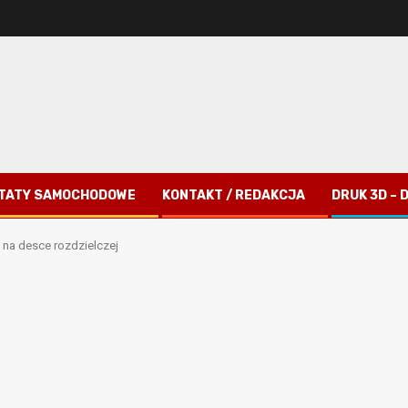
TATY SAMOCHODOWE
KONTAKT / REDAKCJA
DRUK 3D –
a na desce rozdzielczej