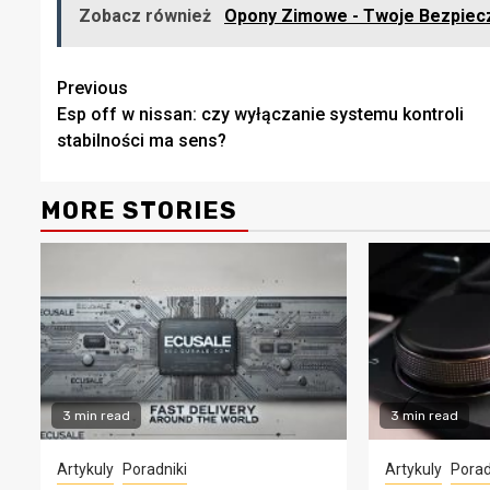
Zobacz również
Opony Zimowe - Twoje Bezpiec
Continue
Previous
Esp off w nissan: czy wyłączanie systemu kontroli
Reading
stabilności ma sens?
MORE STORIES
3 min read
3 min read
Artykuly
Poradniki
Artykuly
Porad