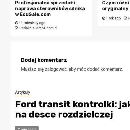
Profesjonalna sprzedaż i
Czym różni 
naprawa sterowników silnika
oryginalny
w EcuSale.com
1 rok ago
R
11 miesięcy ago
Redakcja Moto1.com.pl
Dodaj komentarz
Musisz się
zalogować
, aby móc dodać komentarz.
Artykuly
Ford transit kontrolki: 
na desce rozdzielczej
2 min read