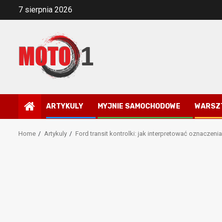
Skip
7 sierpnia 2026
to
content
ARTYKULY
MYJNIE SAMOCHODOWE
WARSZ
Home
Artykuly
Ford transit kontrolki: jak interpretować oznaczeni