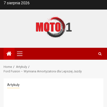
Skip
7 sierpnia 2026
to
content
Primary
Menu
Home
Artykuly
Ford Fusion – Wymiana Amortyzatora dla Lepszej Jazdy
Artykuly