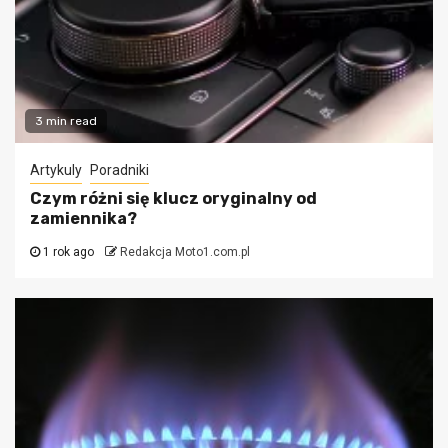
3 min read
Artykuly
Poradniki
Czym różni się klucz oryginalny od
zamiennika?
1 rok ago
Redakcja Moto1.com.pl