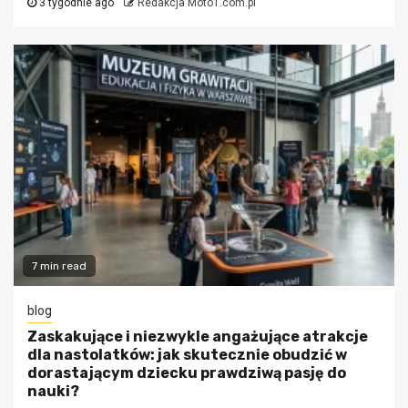
3 tygodnie ago
Redakcja Moto1.com.pl
7 min read
blog
Zaskakujące i niezwykle angażujące atrakcje
dla nastolatków: jak skutecznie obudzić w
dorastającym dziecku prawdziwą pasję do
nauki?