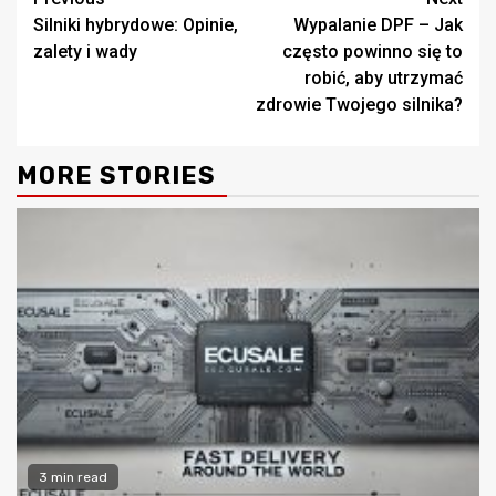
Continue
Silniki hybrydowe: Opinie,
Wypalanie DPF – Jak
Reading
zalety i wady
często powinno się to
robić, aby utrzymać
zdrowie Twojego silnika?
MORE STORIES
3 min read