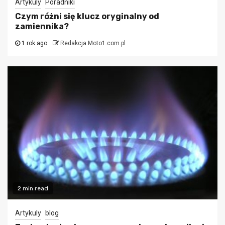
Artykuly
Poradniki
Czym różni się klucz oryginalny od
zamiennika?
1 rok ago
Redakcja Moto1.com.pl
2 min read
Artykuly
blog