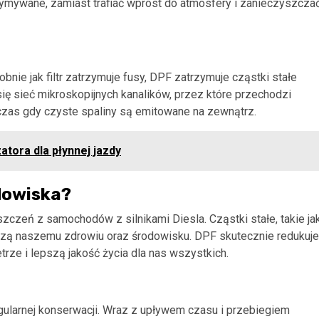
zymywane, zamiast trafiać wprost do atmosfery i zanieczyszcza
nie jak filtr zatrzymuje fusy, DPF zatrzymuje cząstki stałe
ię sieć mikroskopijnych kanalików, przez które przechodzi
odczas gdy czyste spaliny są emitowane na zewnątrz.
tora dla płynnej jazdy
dowiska?
zczeń z samochodów z silnikami Diesla. Cząstki stałe, takie ja
zą naszemu zdrowiu oraz środowisku. DPF skutecznie redukuje
trze i lepszą jakość życia dla nas wszystkich.
ularnej konserwacji. Wraz z upływem czasu i przebiegiem