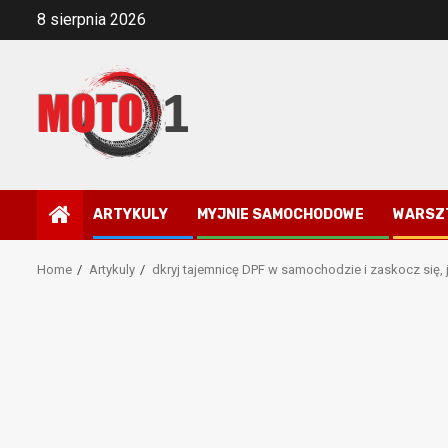
Skip
8 sierpnia 2026
to
content
ARTYKULY
MYJNIE SAMOCHODOWE
WARSZ
Home
Artykuly
dkryj tajemnicę DPF w samochodzie i zaskocz się,