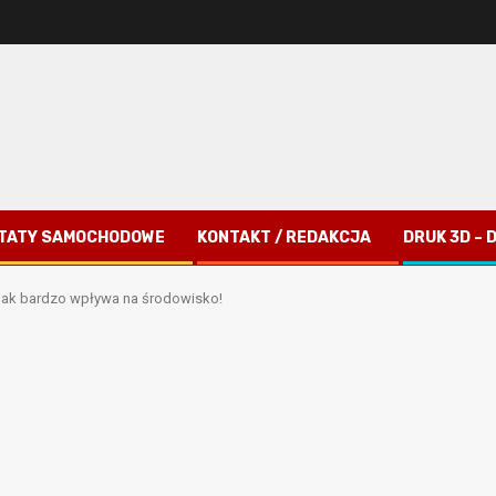
TATY SAMOCHODOWE
KONTAKT / REDAKCJA
DRUK 3D –
 jak bardzo wpływa na środowisko!