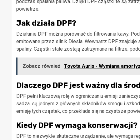
podczas spalania paliwa. Dzięki DPF cząstki te są zatr
powietrze.
Jak działa DPF?
Działanie DPF można porównać do filtrowania kawy. Podob
emitowane przez silnik Diesla. Wewnątrz DPF znajduje s
spaliny. Cząstki stałe zostają zatrzymane na filtrze, p
Zobacz również
Toyota Auris - Wymiana amortyza
Dlaczego DPF jest ważny dla śro
DPF pełni kluczową rolę w ograniczaniu emisji zanieczys
sadza, są jednym z głównych składników smogu i szkod
emisję tych cząstek, co przekłada się na czystsze powie
Kiedy DPF wymaga konserwacji?
DPF to niezwykle skuteczne urządzenie, ale wymaga reg