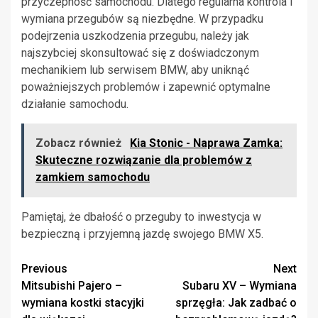
przyczepność samochodu. Dlatego regularna kontrola i
wymiana przegubów są niezbędne. W przypadku
podejrzenia uszkodzenia przegubu, należy jak
najszybciej skonsultować się z doświadczonym
mechanikiem lub serwisem BMW, aby uniknąć
poważniejszych problemów i zapewnić optymalne
działanie samochodu.
Zobacz również
Kia Stonic - Naprawa Zamka:
Skuteczne rozwiązanie dla problemów z
zamkiem samochodu
Pamiętaj, że dbałość o przeguby to inwestycja w
bezpieczną i przyjemną jazdę swojego BMW X5.
Continue
Previous
Next
Mitsubishi Pajero –
Subaru XV – Wymiana
Reading
wymiana kostki stacyjki
sprzęgła: Jak zadbać o