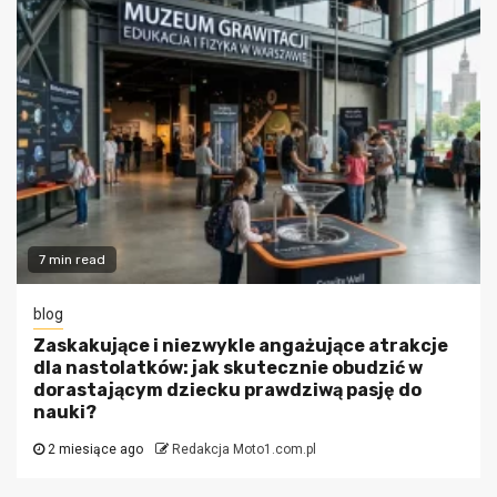
7 min read
blog
Zaskakujące i niezwykle angażujące atrakcje
dla nastolatków: jak skutecznie obudzić w
dorastającym dziecku prawdziwą pasję do
nauki?
2 miesiące ago
Redakcja Moto1.com.pl